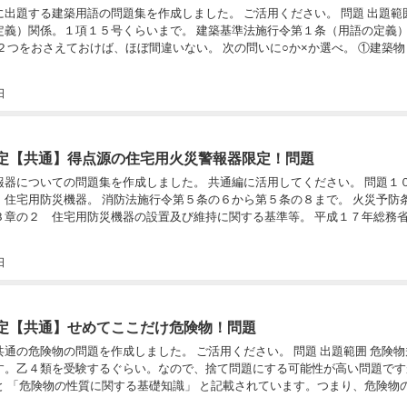
築用語の問題集を作成しました。 ご活用ください。 問題 出題範囲 建築基準法の第
定義）関係。１項１５号くらいまで。 建築基準法施行令第１条（用語の定義
日
定【共通】得点源の住宅用火災警報器限定！問題
題集を作成しました。 共通編に活用してください。 問題１０問 出題範囲 消防
 住宅用防災機器。 消防法施行令第５条の６から第５条の８まで。 火災予防
３章の２ 住宅用防災機器の設置及び維持に関する基準等。 平成１７年総務
.
日
定【共通】せめてここだけ危険物！問題
題を作成しました。 ご活用ください。 問題 出題範囲 危険物規制を全般すると
す。乙４類を受験するぐらい。なので、捨て問題にする可能性が高い問題です
しか出ませ