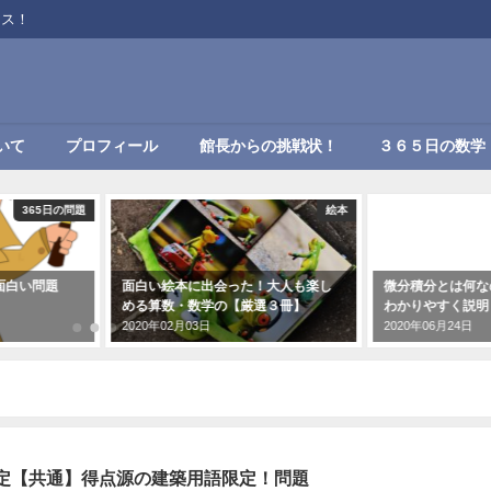
ンス！
いて
プロフィール
館長からの挑戦状！
３６５日の数学
365日の問題
絵本
面白い問題
面白い絵本に出会った！大人も楽し
微分積分とは何な
める算数・数学の【厳選３冊】
わかりやすく説明
2020年02月03日
2020年06月24日
定【共通】得点源の建築用語限定！問題