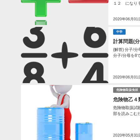
2020年06月01
中学
計算問題(分
(解答) 分子/分母を3で割る 分子/分母を7で割る 分子/分母を6で割る 分子/分母を9で割る 分子/分母を5で割る
2020年06月01
危険物取扱免状
危険物乙４
危険物取扱試
部を読みこむだ
2020年05月31