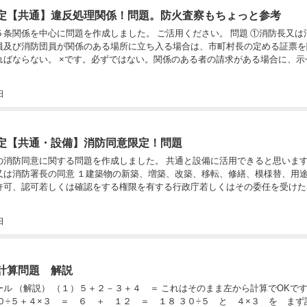
定【共通】違反処理関係！問題。防火査察もちょっと参考
に問題を作成しました。 ご活用ください。 問題 ①消防長又は消防署長の指示に
員及び消防団員が関係のある場所に立ち入る場合は、市町村長の定める証票を
ればならない。 ×です。必ずではない。関係のある者の請求がある場合に、示
日
定【共通・設備】消防同意限定！問題
する問題を作成しました。 共通と設備に活用できると思います。 問題 消防法第
又は消防署長の同意 １建築物の新築、増築、改築、移転、修繕、模様替、用
許可、認可若しくは確認をする権限を有する行政庁若しくはその委任を受けた
..
日
計算問題 解説
ール （解説） （１）５＋２－３＋４ ＝ これはそのまま左から計算でOKで