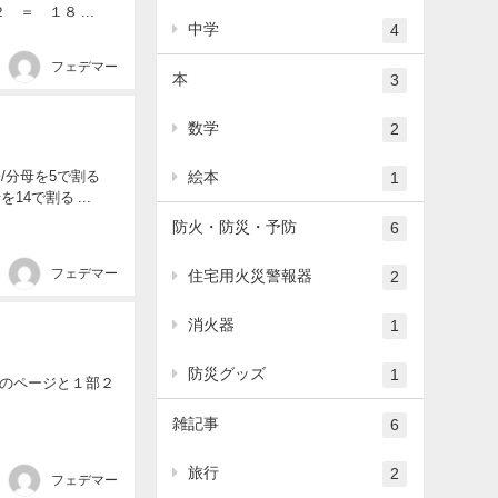
１２ になり 答えは１８です。 （３）２０－（３＋５）÷４ ＝ ２０－８÷４ ＝ ２０－２ ＝ １８ ...
中学
4
フェデマー
本
3
数学
2
絵本
1
子/分母を6で割る 分子/分母を13で割る 分子/分母を14で割る ...
防火・防災・予防
6
フェデマー
住宅用火災警報器
2
消火器
1
防災グッズ
1
のページと１部２
雑記事
6
旅行
2
フェデマー