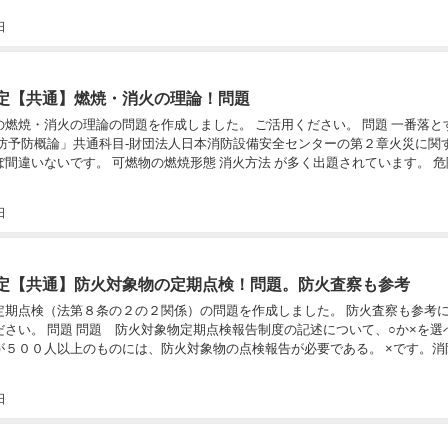
日
定【共通】燃焼・消火の理論！問題
の理論の問題を作成しました。 ご活用ください。 問題 一番落とす可能性が高い問
ていれば、ほぼ
日
定【共通】防火対象物の定期点検！問題。防火査察も参考
検（法第８条の２の２関係）の問題を作成しました。 防火査察も参考になると思いま
ついて、○か×を選べ。 ①工場5,000
が５００人以上のものには、防火対象物の点検報告が必要である。 ×です。消
日