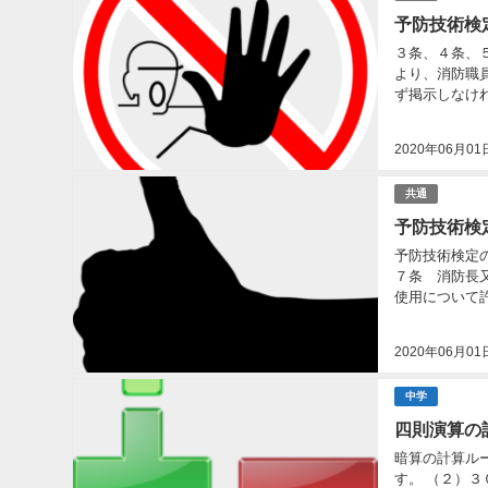
予防技術検
３条、４条、５条関係を中心
より、消防職
ず掲示しなけ
条参照。 ...
2020年06月01
共通
予防技術検
予防技術検定の消防同意に関
７条 消防長
使用について
（昭和二十五年.
2020年06月01
中学
四則演算の
暗算の計算ル
す。 （２）３０÷５＋４×３ ＝ ６ ＋ １２ ＝ １８ ３０÷５ と ４×３ を まず計算して ６ と