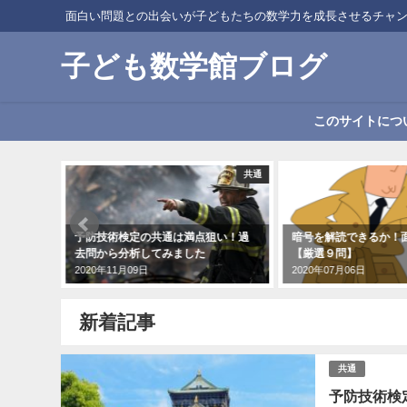
面白い問題との出会いが子どもたちの数学力を成長させるチャ
子ども数学館ブログ
このサイトにつ
数学
共通
生にも
予防技術検定の共通は満点狙い！過
暗号を解読できるか！
去問から分析してみました
【厳選９問】
2020年11月09日
2020年07月06日
新着記事
共通
予防技術検