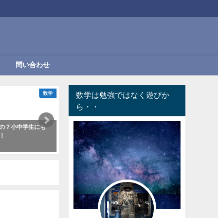
問い合わせ
数学
数学は勉強ではなく遊びか
共通
ら・・
の？小中学生にも
予防技術検定の共通は満点狙い！過
暗号を解読
！
去問から分析してみました
【厳選９問
2020年11月09日
2020年07月0