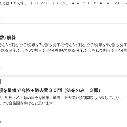
日
数) 解答
分子/分母を8で割る 分子/分母を8で割る 分
日
類を最短で合格＋過去問３０問（法令のみ ３部）
験、甲種・乙４類の法令を簡単に解説。過去問や類似問題も掲載しており、こ
けで合格圏内稼げると思います！...
日