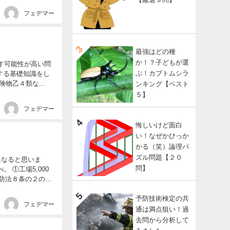
フェデマー
最強はどの種
か！？子どもが選
ぶ！カブトムシラ
間違いないです。 可燃物の燃焼形態 消火方法 が多く出題されています。 危険物乙４類な...
ンキング【ベスト
５】
フェデマー
悔しいけど面白
い！なぜかひっか
かる（笑）論理パ
ズル問題【２０
問】
防法８条の２の２
予防技術検定の共
フェデマー
通は満点狙い！過
去問から分析して