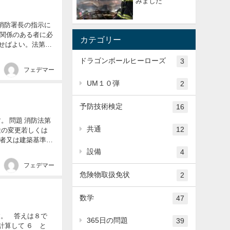
みました
関係のある者に必
カテゴリー
せばよい。法第４
ドラゴンボールヒーローズ
3
フェデマー
UM１０弾
2
予防技術検定
16
共通
12
途の変更若しくは
者又は建築基準法
設備
4
フェデマー
危険物取扱免状
2
数学
47
す。 答えは８で
365日の問題
39