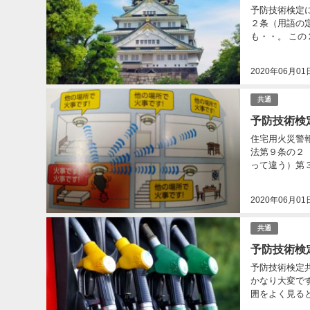
予防技術検定に出題する建
２条（用語の
も・・。 この２つをおさえておけば、ほぼ間違いない。 次の問いに○か×か選べ。 ①建築物とは、土地に定着
す...
2020年06月01
共通
予防技術検
住宅用火災警報器についての問
法第９条の２
って違う）第
宅用防災警報..
2020年06月01
共通
予防技術検
予防技術検定共通の危険物の問
かなり大変で
囲をよく見ると 「危険物の性質に関する基礎知識」 と記載されています。つまり、危険物の性質
ん！...