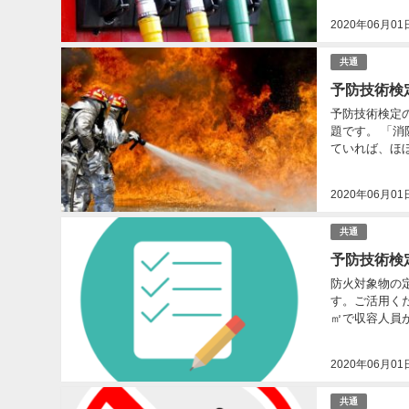
2020年06月01
共通
予防技術検
予防技術検定の燃焼・消火
題です。 「消防予防概論」共通科目-財団法人日本消防設備安全センターの第２章火災に関する基礎知識をし
2020年06月01
共通
予防技術検
防火対象物の定期点
す。ご活用ください。 問題 問題 防火対象物定期点検報告制度の記述に
㎡で収容人員
関係。...
2020年06月01
共通