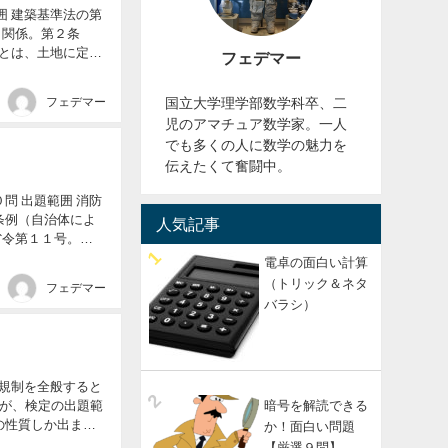
）関係。第２条
フェデマー
国立大学理学部数学科卒、二
フェデマー
児のアマチュア数学家。一人
でも多くの人に数学の魅力を
伝えたくて奮闘中。
条例（自治体によ
人気記事
省令第１１号。住
電卓の面白い計算
（トリック＆ネタ
フェデマー
バラシ）
暗号を解読できる
が、検定の出題範
か！面白い問題
【厳選９問】