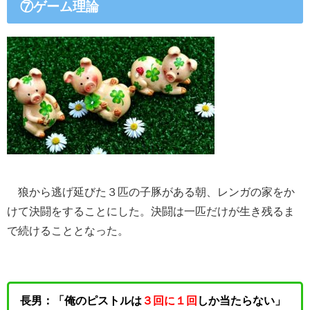
⑦ゲーム理論
狼から逃げ延びた３匹の子豚がある朝、レンガの家をか
けて決闘をすることにした。決闘は一匹だけが生き残るま
で続けることとなった。
長男：「俺のピストルは
３回に１回
しか当たらない」