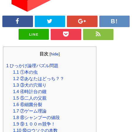
LINE
目次
[
hide
]
1
ひっかけ論理パズル問題
1.1
①本の虫
1.2
②あなたはどっち？？
1.3
③犬の穴堀り
1.4
④時計台の鐘
1.5
⑤二人の父親
1.6
⑥細菌分裂
1.7
⑦ゲーム理論
1.8
⑧シャンプーの値段
1.9
⑨１００ｍ競争！
1.10
⑩ロウソクの本数