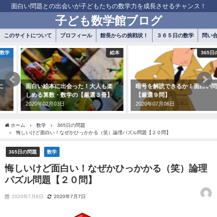
面白い問題との出会いが子どもたちの数学力を成長させるチャンス！
子ども数学館ブログ
このサイトについて
プロフィール
館長からの挑戦状！
３６５日の数学
問い
絵本
365日の問題
面白い絵本に出会った！大人も楽
暗号を解読できるか！面白い問題
しめる算数・数学の【厳選３冊】
【厳選９問】
2020年02月03日
2020年07月06日
ホーム
数学
365日の問題
悔しいけど面白い！なぜかひっかかる（笑）論理パズル問題【２０問】
365日の問題
数学
悔しいけど面白い！なぜかひっかかる（笑）論理
パズル問題【２０問】
2020年7月6日
2020年7月7日