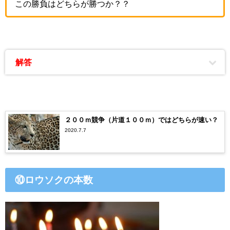
この勝負はどちらが勝つか？？
解答
２００ｍ競争（片道１００ｍ）ではどちらが速い？
2020.7.7
⑩ロウソクの本数