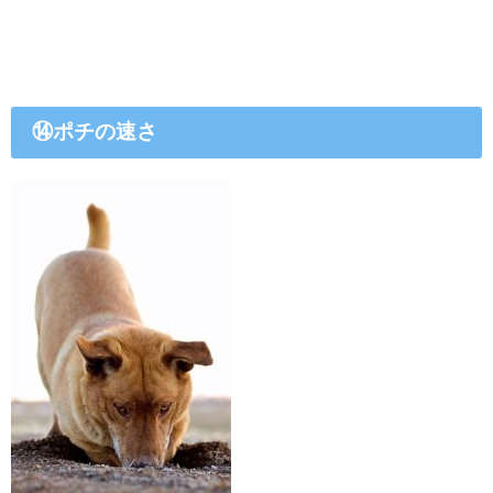
⑭ポチの速さ