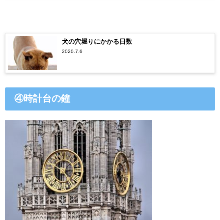
犬の穴堀りにかかる日数
2020.7.6
④時計台の鐘