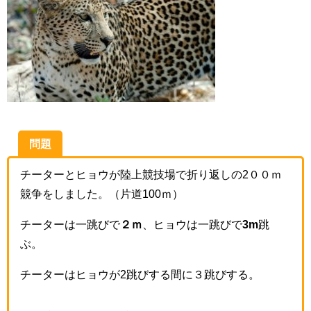
問題
チーターとヒョウが陸上競技場で折り返しの2００ｍ
競争をしました。（片道100ｍ）
チーターは一跳びで
２ｍ
、ヒョウは一跳びで
3m
跳
ぶ。
チーターはヒョウが2跳びする間に３跳びする。