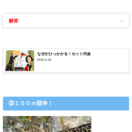
解答
なぜかひっかかる！セット代金
2020.6.26
⑨１００ｍ競争！