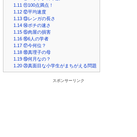
1.11
⑪100点満点！
1.12
⑫平均速度
1.13
⑬レンガの長さ
1.14
⑭ポチの速さ
1.15
⑮肉屋の損害
1.16
⑯6人の学者
1.17
⑰今何位？
1.18
⑱真理子の母
1.19
⑲何月なの？
1.20
⑳真面目な小学生がまちがえる問題
スポンサーリンク