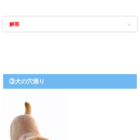
解答
③犬の穴堀り